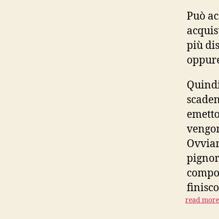
Può ac
acquis
più di
oppure
Quindi
scaden
emetto
vengon
Ovviam
pignor
compor
finisc
read more