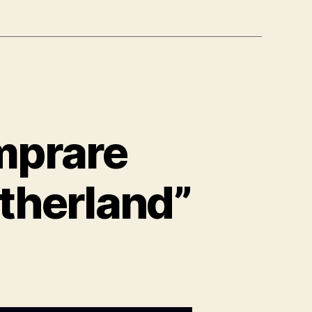
omprare
etherland”