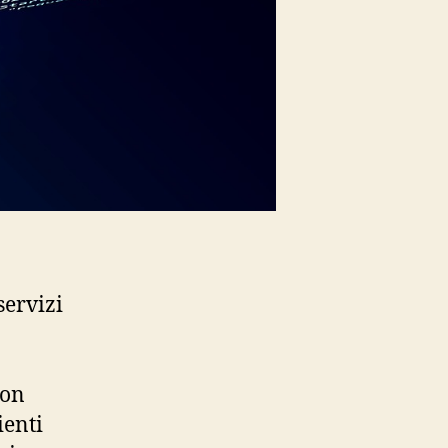
servizi
con
ienti