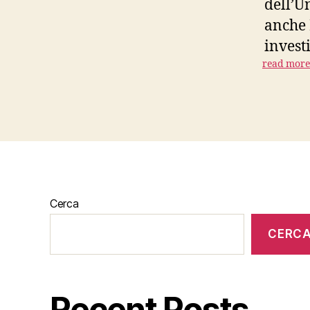
dell’U
anche 
investi
read more
Cerca
CERC
Recent Posts