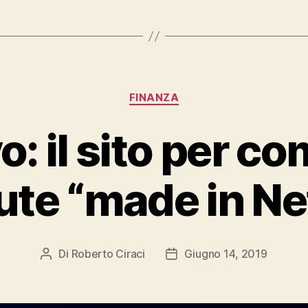
Categorie
FINANZA
o: il sito per c
ute “made in N
Di
Roberto Ciraci
Giugno 14, 2019
Autore
Data
articolo
dell'articolo