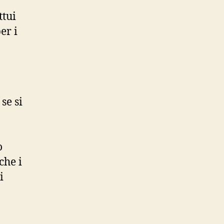
ttui
er i
se si
o
che i
i