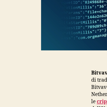
Bitva
di tra
Bitvav
Nether
le
cri