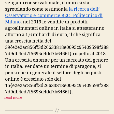
vengano conservati male, il muro si sta
sgretolando come testimonia
la ricerca dell’
Osservatorio e-commerce B2C– Politecnico di
Milano
: nel 2019 le vendite di prodotti
agroalimentari online in Italia si attesteranno
attorno a 1,6 miliardi di euro, il che significa
una crescita netta del
39{e2e2ac856ff3d26633818e0095c95409598f288
7d9db4ed7f5695d4dd7b6466f} rispetto al 2018.
Una crescita enorme per un mercato del genere
in Italia. Per dare un termine di paragone, si
pensi che in generale il settore degli acquisti
online è cresciuto solo del
15{e2e2ac856ff3d26633818e0095c95409598f288
7d9db4ed7f5695d4dd7b6466f}.
read more