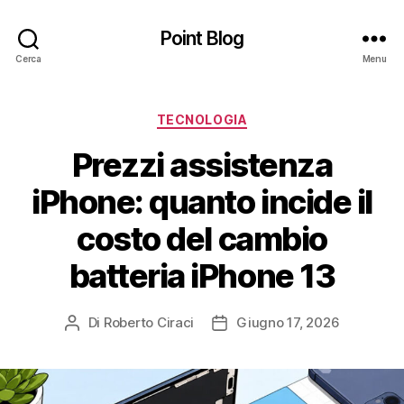
Point Blog
Cerca
Menu
Categorie
TECNOLOGIA
Prezzi assistenza
iPhone: quanto incide il
costo del cambio
batteria iPhone 13
Di
Roberto Ciraci
Giugno 17, 2026
Autore
Data
articolo
dell'articolo