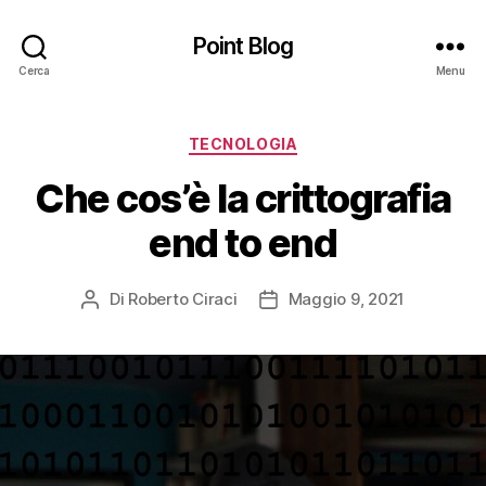
Point Blog
Cerca
Menu
Categorie
TECNOLOGIA
Che cos’è la crittografia
end to end
Di
Roberto Ciraci
Maggio 9, 2021
Autore
Data
articolo
dell'articolo